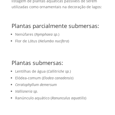
listagem de plantas aquáticas passíveis de serem
utilizadas como ornamentais na decoração de lagos:
Plantas parcialmente submersas:
Nenúfares (
Nymphaea sp
.)
Flor de Lótus (
Nelumbo nucifera
)
Plantas submersas:
Lentilhas de água (
Callitriche sp.
)
Elódea-comum (
Elodea canadensis
)
Ceratophyllum demersum
Vallisneria sp.
Ranúnculo aquático (
Ranunculus aquatilis
)