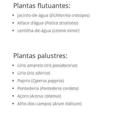
Plantas flutuantes:
Jacinto-de-água (
Eichhornia crassipes
)
Alface d’água (
Pistica stratiotes
)
Lentilha-de-água (
Lemna minor
)
Plantas palustres:
Lírio amarelo (
Iris pseudacorus
)
Lírio (
Iris sibirica
)
Papiro (
Cyperus papyrus
)
Pontederia (
Pontederia cordata
)
Açoro (
Acorus calamus
)
Alho-dos-campos (
Arum italicum
)