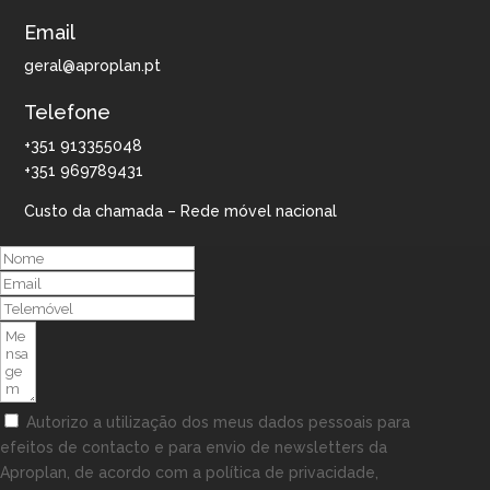
Email
geral@aproplan.pt
Telefone
+351 913355048
+351 969789431
Custo da chamada – Rede móvel nacional
Autorizo a utilização dos meus dados pessoais para
efeitos de contacto e para envio de newsletters da
Aproplan, de acordo com a política de privacidade,