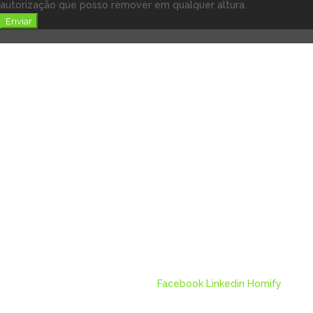
autorização que posso remover em qualquer altura.
Enviar
Facebook
Linkedin
Homify