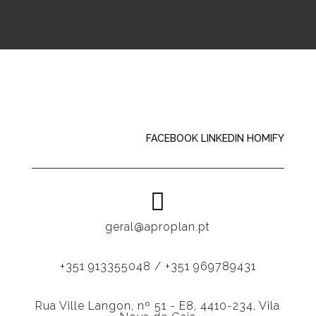
FACEBOOK
LINKEDIN
HOMIFY

geral@aproplan.pt
+351 913355048 / +351 969789431
Rua Ville Langon, nº 51 - E8, 4410-234, Vila