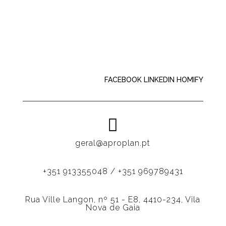
FACEBOOK
LINKEDIN
HOMIFY

geral@aproplan.pt
+351 913355048 / +351 969789431
Rua Ville Langon, nº 51 - E8, 4410-234, Vila
Nova de Gaia