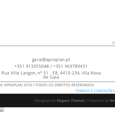
F
geral@aproplan.pt
+351 913355048 / +351 969789431
Rua Ville Langon, nº 51 - E8, 4410-234, Vila Nova
de Gaia
© APROPLAN 2018 / TODOS OS DIREITOS RESERVADOS
TERMOS E CONDIÇÕES
Designed by
Elegant Themes
| Powered by
Wo