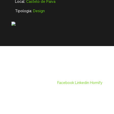
Local:
Castelo de Paiva
Tipologia:
Design
Facebook
Linkedin
Homify